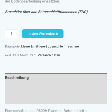
der Bodenbearbeitung einsetzbar.
Broschüre über alle Betonschleifmaschinen (ENG)
R600A
In den Warenkorb
Menge
Kategorie:
kleine & mittlere Bodenschleifmaschine
exkl. 19 % MwSt.
zzgl.
Versandkosten
Beschreibung
Zusätzliche Informationen
Rezensionen (0)
Eigenschaften des R600A Planeten-Betonschleifer